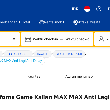
IDR
D
nerbangan + Hotel
Rental mobil
Atraksi wisata
Waktu check-in
—
Waktu check-out
2 
/
TOTO TOGEL
/
Kuat4D
/
SLOT 4D RESMI
/
MAX Anti Lagi Anti Delay
Fasilitas
Aturan menginap
ma Game Kalian MAX MAX Anti Lagi 