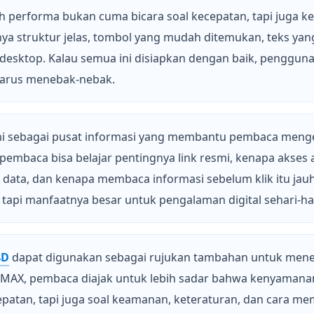
lah performa bukan cuma bicara soal kecepatan, tapi juga 
a struktur jelas, tombol yang mudah ditemukan, teks yan
desktop. Kalau semua ini disiapkan dengan baik, pengguna
harus menebak-nebak.
i sebagai pusat informasi yang membantu pembaca menge
 pembaca bisa belajar pentingnya link resmi, kenapa akses 
ta, dan kenapa membaca informasi sebelum klik itu jauh le
api manfaatnya besar untuk pengalaman digital sehari-har
4D
dapat digunakan sebagai rujukan tambahan untuk mene
AX, pembaca diajak untuk lebih sadar bahwa kenyamanan
atan, tapi juga soal keamanan, keteraturan, dan cara mem