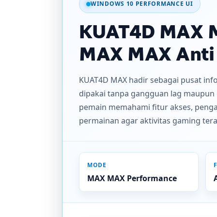
WINDOWS 10 PERFORMANCE UI
KUAT4D MAX M
MAX MAX Anti L
KUAT4D MAX hadir sebagai pusat inf
dipakai tanpa gangguan lag maupun 
pemain memahami fitur akses, pengal
permainan agar aktivitas gaming tera
MODE
MAX MAX Performance