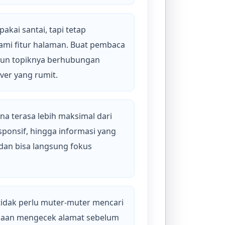
kai santai, tapi tetap
hami fitur halaman. Buat pembaca
kipun topiknya berhubungan
ver yang rumit.
 terasa lebih maksimal dari
sponsif, hingga informasi yang
 dan bisa langsung fokus
 tidak perlu muter-muter mencari
biasaan mengecek alamat sebelum