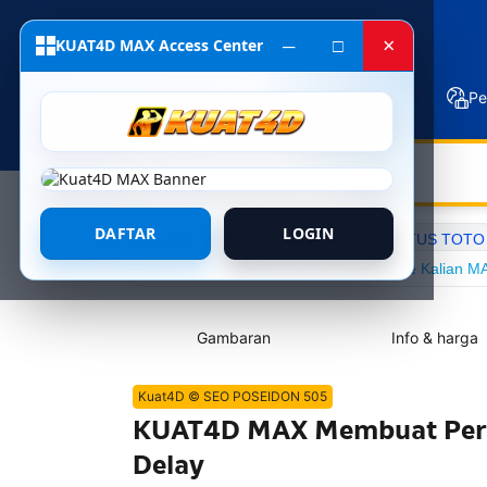
×
─
□
KUAT4D MAX Access Center
Akomodasi
Penerbangan
Pe
DAFTAR
LOGIN
Kuat4D
/
Kuat4D Togel Login
/
SITUS TOTO
KUAT4D MAX Membuat Perfoma Game Kalian MAX 
Gambaran
Info & harga
Kuat4D © SEO POSEIDON 505
KUAT4D MAX Membuat Perfo
Delay