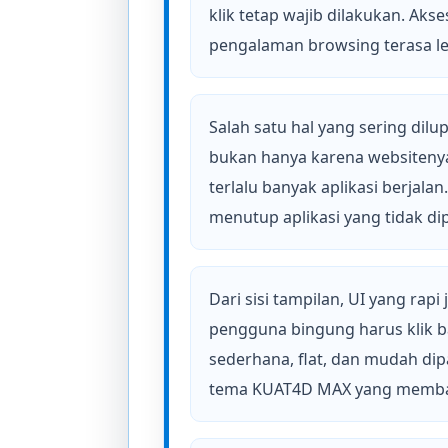
klik tetap wajib dilakukan. A
pengalaman browsing terasa l
Salah satu hal yang sering di
bukan hanya karena websitenya,
terlalu banyak aplikasi berjalan
menutup aplikasi yang tidak di
Dari sisi tampilan, UI yang ra
pengguna bingung harus klik ba
sederhana, flat, dan mudah dip
tema KUAT4D MAX yang membah